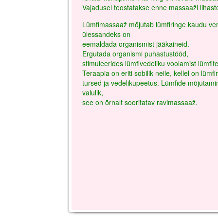
Vajadusel teostatakse enne massaaži lihast
Lümfimassaaž mõjutab lümfiringe kaudu vere
ülessandeks on
eemaldada organismist jääkaineid.
Ergutada organismi puhastustööd,
stimuleerides lümfivedeliku voolamist lümfit
Teraapia on eriti sobilik neile, kellel on lümfi
tursed ja vedelikupeetus. Lümfide mõjutamin
valulik,
see on õrnalt sooritatav ravimassaaž.