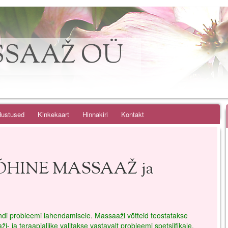
SAAŽ OÜ
dustused
Kinkekaart
Hinnakiri
Kontakt
ÕHINE MASSAAŽ ja
di probleemi lahendamisele. Massaaži võtteid teostatakse
- ja teraapialiike valitakse vastavalt probleemi spetsiifikale.