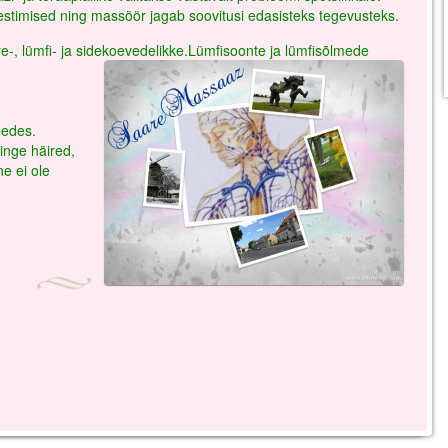
estimised ning massöör jagab soovitusi edasisteks tegevusteks.
-, lümfi- ja sidekoevedelikke.Lümfisoonte ja lümfisõlmede
eedes.
ringe häired,
e ei ole