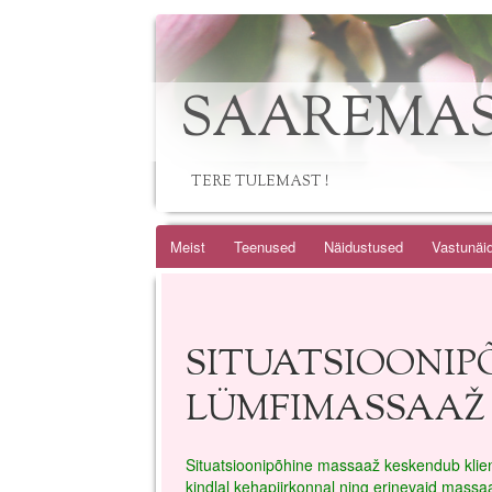
SAAREMAS
TERE TULEMAST !
Skip
Meist
Teenused
Näidustused
Vastunäi
to
content
SITUATSIOONIP
LÜMFIMASSAAŽ
Situatsioonipõhine massaaž keskendub klien
kindlal kehapiirkonnal ning erinevaid massaaži